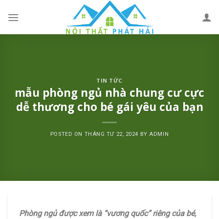
Skip
to
content
TIN TỨC
mẫu phòng ngủ nhà chung cư cực
dễ thương cho bé gái yêu của bạn
POSTED ON
THÁNG TƯ 22, 2024
BY
ADMIN
Phòng ngủ được xem là “vương quốc” riêng của bé,