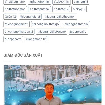
#noithatnhatro
#phongtromini
#tubepmini
canhomini
noithathocmon
noithatphathai
noithatq12
picityq12
Quận 12
thicongnoithat
thicongnoithathocmon
thicongnoithatq2
thi cong noi that q6
Thicongnoithatq12
thicongnoithatquan2
thicongnoithatquan6
tubepcanho
tubepnhatro
xuongmocq12
GIÁM ĐỐC SẢN XUẤT