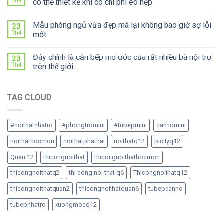
Th4
có thể thiết kế khi có chi phí eo hẹp
Mẫu phòng ngủ vừa đẹp mà lại không bao giờ sợ lỗi
23
Th4
mốt
Đây chính là căn bếp mơ ước của rất nhiều bà nội trợ
23
Th4
trên thế giới
TAG CLOUD
#noithatnhatro
#phongtromini
#tubepmini
canhomini
noithathocmon
noithatphathai
noithatq12
picityq12
Quận 12
thicongnoithat
thicongnoithathocmon
thicongnoithatq2
thi cong noi that q6
Thicongnoithatq12
thicongnoithatquan2
thicongnoithatquan6
tubepcanho
tubepnhatro
xuongmocq12