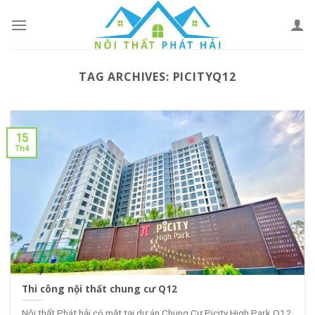
Skip
to
content
TAG ARCHIVES:
PICITYQ12
15
Th4
Thi công nội thất chung cư Q12
Nội thất Phát hải có mặt tại dự án Chung Cư Picity High Park Q12