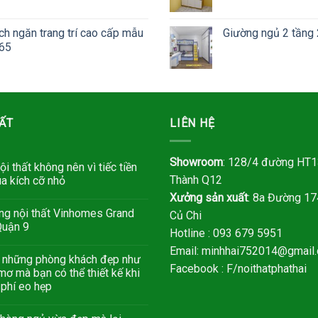
ch ngăn trang trí cao cấp mẫu
Giường ngủ 2 tầng
65
ẤT
LIÊN HỆ
Showroom
: 128/4 đường HT13
ội thất không nên vì tiếc tiền
Thành Q12
a kích cỡ nhỏ
Xưởng sản xuất
: 8a Đường 17
ng nội thất Vinhomes Grand
Củ Chi
Quận 9
Hotline : 093 679 5951
Email: minhhai752014@gmail
à những phòng khách đẹp như
Facebook : F/noithatphathai
mơ mà bạn có thể thiết kế khi
 phí eo hẹp