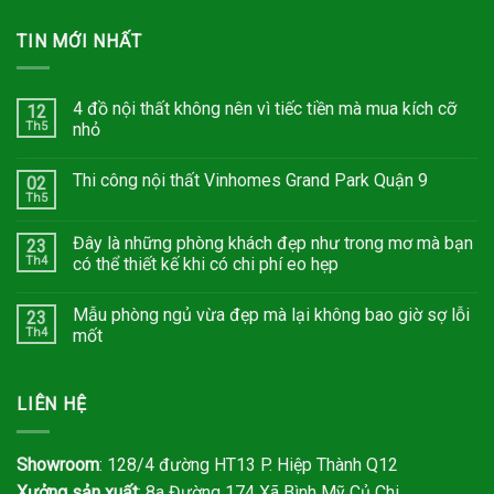
TIN MỚI NHẤT
4 đồ nội thất không nên vì tiếc tiền mà mua kích cỡ
12
Th5
nhỏ
Thi công nội thất Vinhomes Grand Park Quận 9
02
Th5
Đây là những phòng khách đẹp như trong mơ mà bạn
23
Th4
có thể thiết kế khi có chi phí eo hẹp
Mẫu phòng ngủ vừa đẹp mà lại không bao giờ sợ lỗi
23
Th4
mốt
LIÊN HỆ
Showroom
: 128/4 đường HT13 P. Hiệp Thành Q12
Xưởng sản xuất
: 8a Đường 174 Xã Bình Mỹ Củ Chi