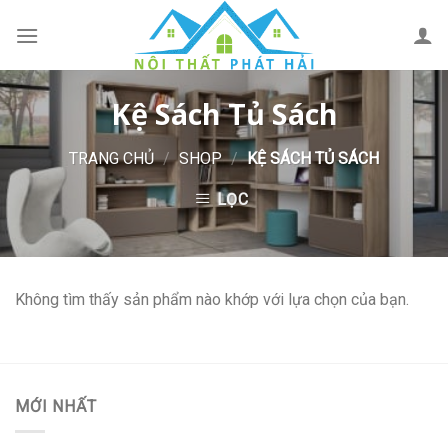
Skip
to
content
Kệ Sách Tủ Sách
TRANG CHỦ
/
SHOP
/
KỆ SÁCH TỦ SÁCH
LỌC
Không tìm thấy sản phẩm nào khớp với lựa chọn của bạn.
MỚI NHẤT